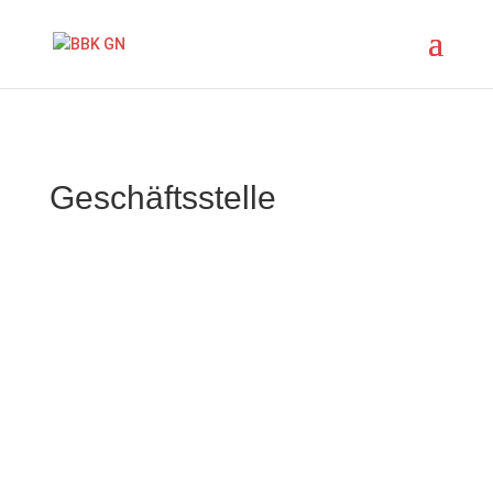
Geschäftsstelle
Sandra Affeltranger
Betriebliche Grundbildung
(Mitglied der Geschäftsleitung)
Telefon direkt: 052 320 50 22
E-Mail