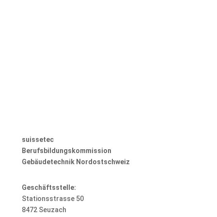
8472 Seuzach
Telefon: 052 320 50 20
E-Mail
suissetec
Berufsbildungskommission
Gebäudetechnik Nordostschweiz
Geschäftsstelle:
Stationsstrasse 50
8472 Seuzach